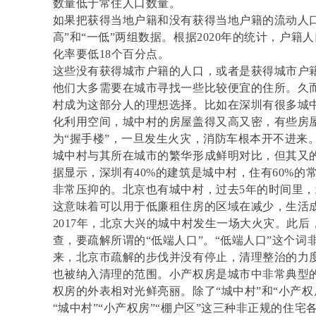
数量低于常住人口数量。
如果把获得当地户籍和没有获得当地户籍的流动人
高”和“一低”两组数据。根据2020年的统计，户籍
化率要低18个百分点。
这些没有获得城市户籍的人口，或者是获得城市户
他们大多需要在城市寻找一些比较便宜的住所。久
村成为这部分人的理想选择。比如在深圳有很多城
化利用空间，城中村的房屋盖得又高又密，有些房屋
为“握手楼”，一旦发生火灾，消防车根本开不进来
城中村与其所在城市的繁华形成鲜明对比，但其又
据显示，深圳有40%的建筑是城中村，住有60%
非常压抑的。北京也有城中村，过去5年的时间里，
这意味着可以用于低廉租住房的区域在减少，生活
2017年，北京大兴的城中村发生一场大火灾。此
查，要疏解所谓的“低端人口”。“低端人口”这个
来，北京市疏解的步伐并没有停止，清理整治的力
也被纳入清理的范围。小产权房是城市中非常典型
权房的外表相对光鲜亮丽。除了“城中村”和“小产权
“城中村”“小产权房”“棚户区”这三种非正规的住