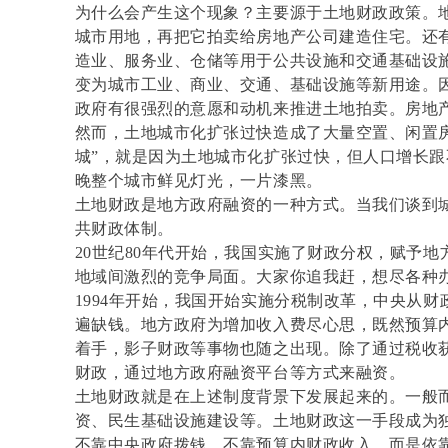
为什么会产生这个现象？主要源于土地财政政策。
城市用地，再把它拍卖给房地产公司建造住宅。还
造业、服务业、仓储等用于公共设施和交通基础设
变为城市工业、商业、交通、基础设施等新用途。
政府有很强烈的意愿和动机来推进土地拍卖。房地
然而，土地城市化扩张过快造成了大量空置、闲置
城”，就是因为土地城市化扩张过快，但人口增长
晚整个城市鲜见灯光，一片漆黑。
土地财政是地方政府融资的一种方式。当我们谈到
共财政体制。
20世纪80年代开始，我国实施了财政分权，赋予
地域间激烈的竞争局面。大家你追我赶，想尽各种
1994年开始，我国开始实施分税制改革，中央从
遍缺钱。地方政府为增加收入费尽心思，既然预算
着手，影子财政等事物也随之出现。除了通过税收
财政，通过地方政府融资平台等方式来融资。
土地财政就是在上述制度背景下发展起来的。一般
资、民生基础设施建设等。土地财政这一手段成为
不靠中央政府拨钱，不靠预算内财政收入，而是依